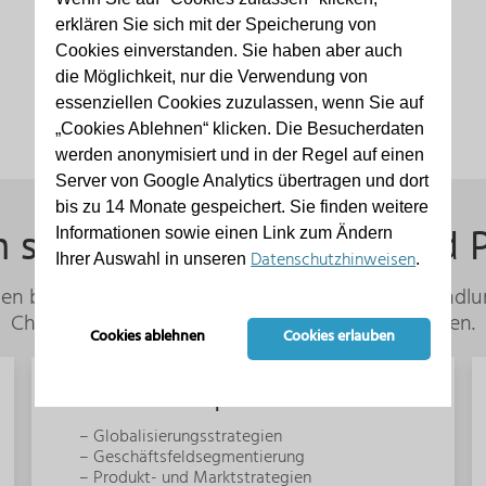
erklären Sie sich mit der Speicherung von
Cookies einverstanden. Sie haben aber auch
die Möglichkeit, nur die Verwendung von
essenziellen Cookies zuzulassen, wenn Sie auf
„Cookies Ablehnen“ klicken. Die Besucherdaten
werden anonymisiert und in der Regel auf einen
Server von Google Analytics übertragen und dort
bis zu 14 Monate gespeichert. Sie finden weitere
h strategische Planung und 
Informationen sowie einen Link zum Ändern
Datenschutzhinweisen
Ihrer Auswahl in unseren
.
en bei marktorientierten Entscheidungen und Handlun
Chancen, Risiken und internen Ressourcen ableiten.
Cookies ablehnen
Cookies erlauben
Unsere Expertise umfasst:
– Globalisierungsstrategien
– Geschäftsfeldsegmentierung
– Produkt- und Marktstrategien